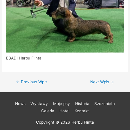
EBADI Herbu Flinta
Nawigacja
←
Previous Wpis
Next Wpis
→
wpisu
News
Wystawy
Moje psy
Historia
Szczenięta
Galeria
Hotel
Kontakt
Copyright © 2026
Herbu Flinta