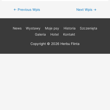
Nawigacja
←
Previous Wpis
Next Wpis
→
wpisu
News
Wystawy
Moje psy
Historia
Szczenięta
Galeria
Hotel
Kontakt
Copyright © 2026
Herbu Flinta