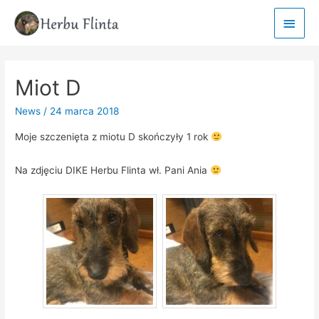
Main
Men
Miot D
News
/
24 marca 2018
Moje szczenięta z miotu D skończyły 1 rok
Na zdjęciu DIKE Herbu Flinta wł. Pani Ania