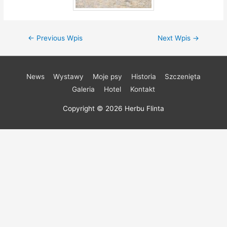
Nawigacja
←
Previous Wpis
Next Wpis
→
wpisu
News
Wystawy
Moje psy
Historia
Szczenięta
Galeria
Hotel
Kontakt
Copyright © 2026
Herbu Flinta