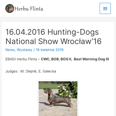
Main
Men
16.04.2016 Hunting-Dogs
National Show Wrocław’16
News
,
Wystawy
/
19 kwietnia 2016
EBADI Herbu Flinta –
CWC, BOB, BOG II, Best Worning Dog III
Judges : M. Olejnik, E. Gałecka